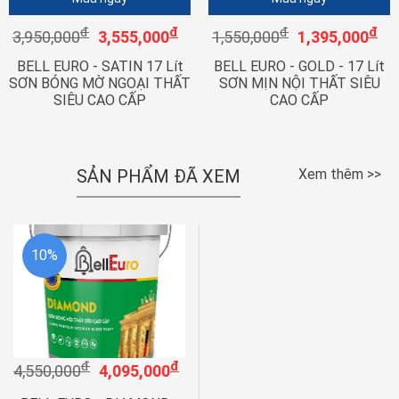
đ
đ
đ
đ
3,950,000
3,555,000
1,550,000
1,395,000
BELL EURO - SATIN 17 Lít
BELL EURO - GOLD - 17 Lít
SƠN BÓNG MỜ NGOẠI THẤT
SƠN MỊN NỘI THẤT SIÊU
SIÊU CAO CẤP
CAO CẤP
SẢN PHẨM ĐÃ XEM
Xem thêm >>
10%
đ
đ
4,550,000
4,095,000