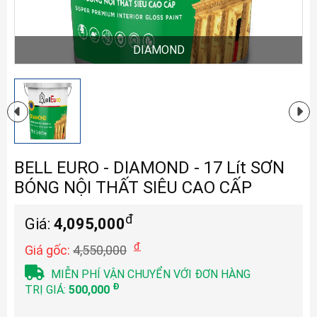
DIAMOND
BELL EURO - DIAMOND - 17 Lít SƠN
BÓNG NỘI THẤT SIÊU CAO CẤP
đ
Giá:
4,095,000
đ
Giá gốc:
4,550,000
MIỄN PHÍ VẬN CHUYỂN VỚI ĐƠN HÀNG
Đ
TRỊ GIÁ:
500,000