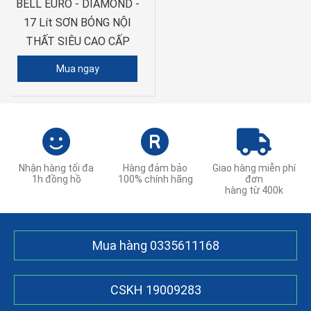
BELL EURO - DIAMOND -
17 Lít SƠN BÓNG NỘI
THẤT SIÊU CAO CẤP
Mua ngay
Nhận hàng tối đa
Hàng đảm bảo
Giao hàng miễn phí
1h đồng hồ
100% chính hãng
đơn
hàng từ 400k
Mua hàng
0335611168
CSKH
19009283