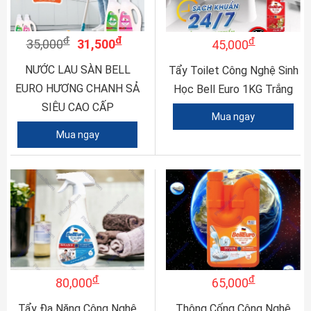
đ
đ
đ
35,000
31,500
45,000
NƯỚC LAU SÀN BELL
Tẩy Toilet Công Nghệ Sinh
EURO HƯƠNG CHANH SẢ
Học Bell Euro 1KG Trắng
SIÊU CAO CẤP
Mua ngay
Mua ngay
đ
đ
80,000
65,000
Tẩy Đa Năng Công Nghệ
Thông Cống Công Nghệ