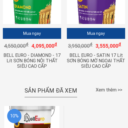
Mua ngay
Mua ngay
đ
đ
đ
đ
4,550,000
4,095,000
3,950,000
3,555,000
BELL EURO - DIAMOND - 17
BELL EURO - SATIN 17 Lít
Lít SƠN BÓNG NỘI THẤT
SƠN BÓNG MỜ NGOẠI THẤT
SIÊU CAO CẤP
SIÊU CAO CẤP
SẢN PHẨM ĐÃ XEM
Xem thêm >>
10%