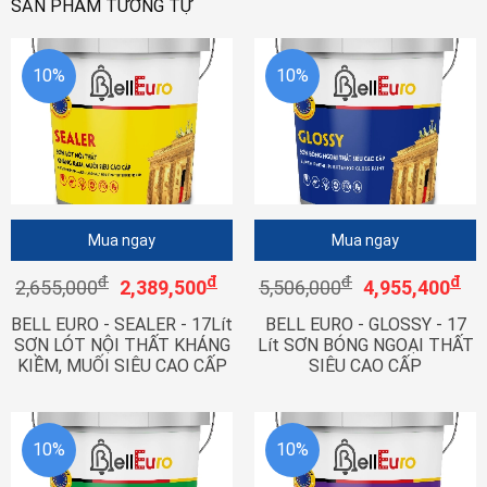
SẢN PHẨM TƯƠNG TỰ
10%
10%
Mua ngay
Mua ngay
đ
đ
đ
đ
2,655,000
2,389,500
5,506,000
4,955,400
BELL EURO - SEALER - 17Lít
BELL EURO - GLOSSY - 17
SƠN LÓT NỘI THẤT KHÁNG
Lít SƠN BÓNG NGOẠI THẤT
KIỀM, MUỐI SIÊU CAO CẤP
SIÊU CAO CẤP
10%
10%