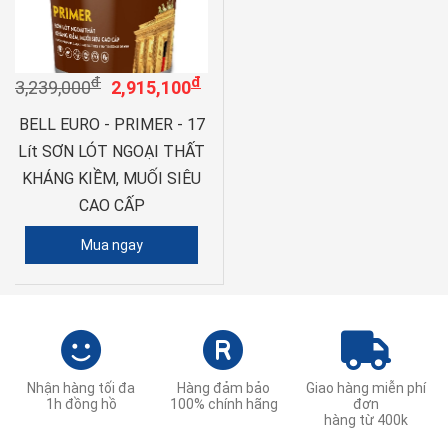
đ
đ
3,239,000
2,915,100
BELL EURO - PRIMER - 17
Lít SƠN LÓT NGOẠI THẤT
KHÁNG KIỀM, MUỐI SIÊU
CAO CẤP
Mua ngay
Nhận hàng tối đa
Hàng đảm bảo
Giao hàng miễn phí
1h đồng hồ
100% chính hãng
đơn
hàng từ 400k