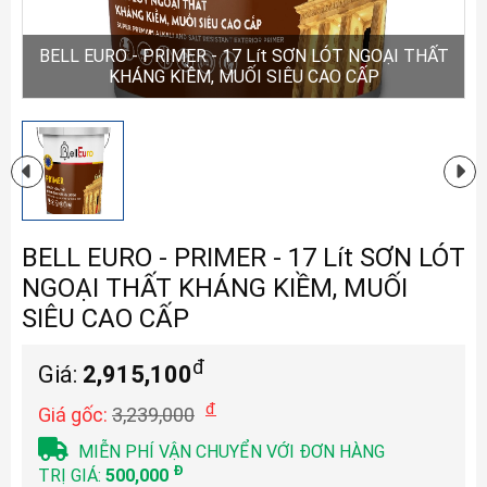
BELL EURO - PRIMER - 17 Lít SƠN LÓT NGOẠI THẤT
KHÁNG KIỀM, MUỐI SIÊU CAO CẤP
BELL EURO - PRIMER - 17 Lít SƠN LÓT
NGOẠI THẤT KHÁNG KIỀM, MUỐI
SIÊU CAO CẤP
đ
Giá:
2,915,100
đ
Giá gốc:
3,239,000
MIỄN PHÍ VẬN CHUYỂN VỚI ĐƠN HÀNG
Đ
TRỊ GIÁ:
500,000