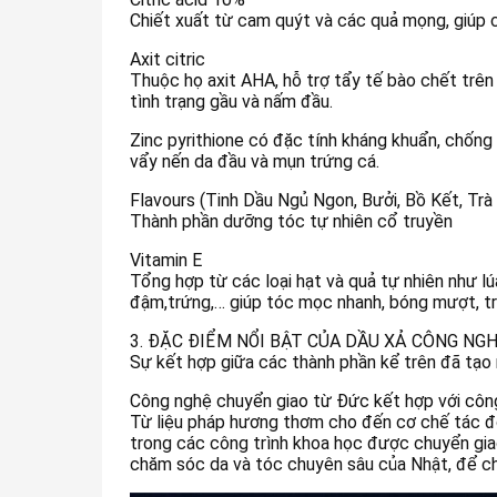
Chiết xuất từ cam quýt và các quả mọng, giúp
Axit citric
Thuộc họ axit AHA, hỗ trợ tẩy tế bào chết trên 
tình trạng gầu và nấm đầu.
Zinc pyrithione có đặc tính kháng khuẩn, chống v
vẩy nến da đầu và mụn trứng cá.
Flavours (Tinh Dầu Ngủ Ngon, Bưởi, Bồ Kết, Trà
Thành phần dưỡng tóc tự nhiên cổ truyền
Vitamin E
Tổng hợp từ các loại hạt và quả tự nhiên như lú
đậm,trứng,… giúp tóc mọc nhanh, bóng mượt, tr
3. ĐẶC ĐIỂM NỔI BẬT CỦA DẦU XẢ CÔNG N
Sự kết hợp giữa các thành phần kể trên đã tạo
Công nghệ chuyển giao từ Đức kết hợp với côn
Từ liệu pháp hương thơm cho đến cơ chế tác độn
trong các công trình khoa học được chuyển giao
chăm sóc da và tóc chuyên sâu của Nhật, để ch