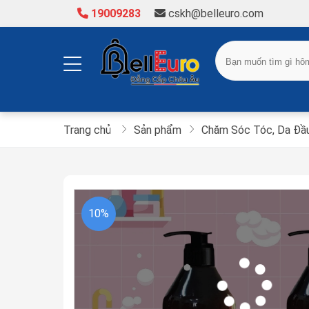
19009283
cskh@belleuro.com
Trang chủ
Sản phẩm
Chăm Sóc Tóc, Da Đầ
10%