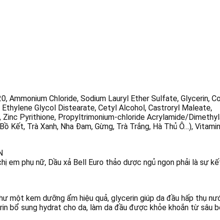
20, Ammonium Chloride, Sodium Lauryl Ether Sulfate, Glycerin, 
 Ethylene Glycol Distearate, Cetyl Alcohol, Castroryl Maleate,
, Zinc Pyrithione, Propyltrimonium-chloride Acrylamide/Dimethy
Bồ Kết, Trà Xanh, Nha Đam, Gừng, Trà Trắng, Hà Thủ Ô…), Vitami
N
chị em phụ nữ, Dầu xả Bell Euro thảo dược ngủ ngon phải là sự k
như một kem dưỡng ẩm hiệu quả, glycerin giúp da đầu hấp thụ nư
erin bổ sung hydrat cho da, làm da đầu được khỏe khoắn từ sâu b