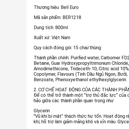
Thương hiệu: Bell Euro
Mã sản phẩm: BER1218
Dung tích: 800ml
Xuất xứ: Việt Nam
Quy cách đóng gói: 15 chai/thùng
Thành phần chính: Purified water, Carbomer FD
Betaine, Guar Hydroxypropyltrimonium Chloride,
Amodimethicone, Trideceth-10, Citric acid 10%
Copolymer, Flavours (Tinh Dầu Ngủ Ngon, Bưởi, 
Benzoate, Phenoxyethanol ethylhexylglycerin.
2. CƠ CHẾ HOẠT ĐỘNG CỦA CÁC THÀNH PHẦ
Để có thể trở thành một “trợ thủ đắc lực” của 
hảo giữa các thành phần quan trọng như
Glycerin
"Vũ khí bí mật” thách thức hư tổn. Hoạt động 
khí, hỗ trợ làm giảm mảng khô và xỉn màu. Glyc