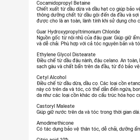
Cocamidopropyl Betaine
Chiết xuất từ dầu dừa và dầu hạt cọ giúp bảo vệ
thông dưỡng chất từ dầu gội đến da đầu và sợi
được cho là an toàn, lành tính khi sử dụng cho 
Guar Hydroxypropyltrimonium Chloride
Nguồn gốc từ nội nhũ của đậu guar. Giúp giữ ẩm
và dễ chải. Phù hợp với cả tóc nguyên bản và t
Ethylene Glycol Distearate
Điều chế từ dầu đậu nành, đậu celano. An toàn, 
sạch gàu và chất bẩn trên da đầu, từ đó bảo v
Cetyl Alcohol
Điều chế từ dầu dừa, dầu cọ. Các loại cồn etan
này có trên da và tóc, có thể dẫn đến ngứa, bon
da như các loại cồn khác do cấu trúc hóa học c
Castoryl Maleate
Giúp giữ nước trên da và tóc trong thời gian dài.
Amodimethicone
Có tác dụng bảo vệ thân tóc, dễ chải, dưỡng 
Citric acid 10%