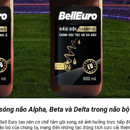
sóng não Alpha, Beta và Delta trong não bộ
 Bell Euro tạo nên cơ chế tắm gội xong, sẽ ảnh hưởng trực tiếp đ
não bộ của chúng ta, mang đến những tác động tích cực cải thiện