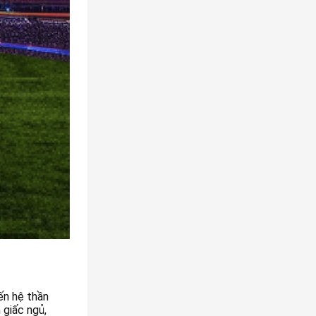
ến hệ thần
 giấc ngủ,