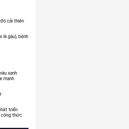
đó cải thiện
i là gàu), bệnh
 màu xanh
ỏe mạnh
ư
hát triển
g công thức