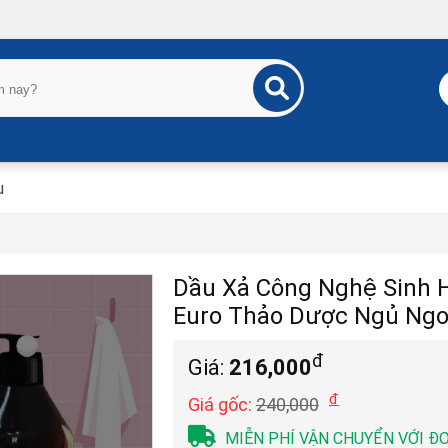
u
Dầu Xả Công Nghệ Sinh H
Euro Thảo Dược Ngủ Ng
đ
Giá:
216,000
đ
Giá gốc:
240,000
MIỄN PHÍ VẬN CHUYỂN VỚI Đ