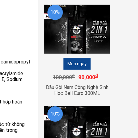
10%
Cocamidopropyl
Mua ngay
lacrylamide
đ
đ
100,000
90,000
n E, Sodium
Dầu Gội Nam Công Nghệ Sinh
Học Bell Euro 300ML
ết hợp hoàn
10%
ớc từ không
ên trong.