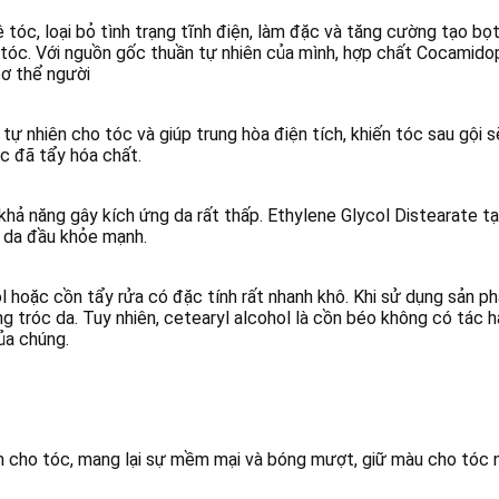
 tóc, loại bỏ tình trạng tĩnh điện, làm đặc và tăng cường tạo bọt
 tóc. Với nguồn gốc thuần tự nhiên của mình, hợp chất Cocamido
cơ thể người
 tự nhiên cho tóc và giúp trung hòa điện tích, khiến tóc sau gộ
óc đã tẩy hóa chất.
khả năng gây kích ứng da rất thấp. Ethylene Glycol Distearate tạ
ệ da đầu khỏe mạnh.
ol hoặc cồn tẩy rửa có đặc tính rất nhanh khô. Khi sử dụng sản 
g tróc da. Tuy nhiên, cetearyl alcohol là cồn béo không có tác h
ủa chúng.
ẩm cho tóc, mang lại sự mềm mại và bóng mượt, giữ màu cho tóc