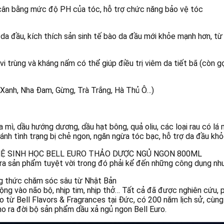
 cân bằng mức độ PH của tóc, hỗ trợ chức năng bảo vệ tóc
da đầu, kích thích sản sinh tế bào da đầu mới khỏe mạnh hơn, từ 
i trùng và kháng nấm có thể giúp điều trị viêm da tiết bã (còn gọ
 Xanh, Nha Đam, Gừng, Trà Trắng, Hà Thủ Ô…)
a mì, dầu hướng dương, dầu hạt bông, quả oliu, các loại rau có lá
ánh tình trạng bị chẻ ngon, ngăn ngừa tóc bạc, hỗ trợ da đầu kh
GHỆ SINH HỌC BELL EURO THẢO DƯỢC NGỦ NGON 800ML
 ra sản phẩm tuyệt vời trong đó phải kể đến những công dụng nh
g thức chăm sóc sâu từ Nhật Bản
g vào não bộ, nhịp tim, nhịp thở… Tất cả đã được nghiên cứu, p
 từ Bell Flavors & Fragrances tại Đức, có 200 năm lịch sử, cùn
o ra đời bộ sản phẩm dầu xả ngủ ngon Bell Euro.