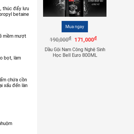
, thúc đẩy lưu
propyl betaine
Mua ngay
i sẽ mềm mượt
đ
đ
190,000
171,000
Dầu Gội Nam Công Nghệ Sinh
Học Bell Euro 800ML
o bọt, làm
phẩm chứa cồn
ại xấu đến làn
 nhuộm