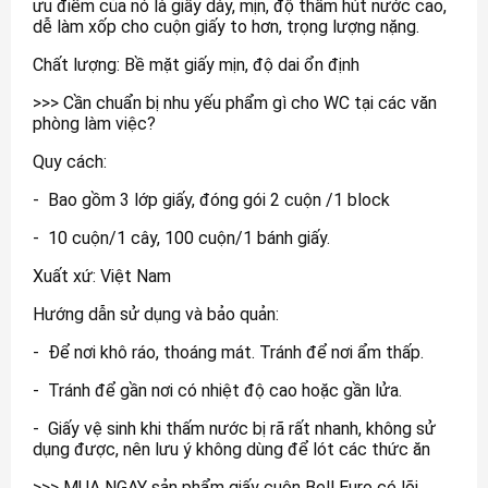
ưu điểm của nó là giấy dày, mịn, độ thấm hút nước cao,
dễ làm xốp cho cuộn giấy to hơn, trọng lượng nặng.
Chất lượng: Bề mặt giấy mịn, độ dai ổn định
>>> Cần chuẩn bị nhu yếu phẩm gì cho WC tại các văn
phòng làm việc?
Quy cách:
- Bao gồm 3 lớp giấy, đóng gói 2 cuộn /1 block
- 10 cuộn/1 cây, 100 cuộn/1 bánh giấy.
Xuất xứ: Việt Nam
Hướng dẫn sử dụng và bảo quản:
- Để nơi khô ráo, thoáng mát. Tránh để nơi ẩm thấp.
- Tránh để gần nơi có nhiệt độ cao hoặc gần lửa.
- Giấy vệ sinh khi thấm nước bị rã rất nhanh, không sử
dụng được, nên lưu ý không dùng để lót các thức ăn
>>> MUA NGAY sản phẩm giấy cuộn Bell Euro có lõi