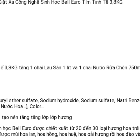
ặt Xả Công Nghệ Sinh Học Bell Euro Tím Tinh Tế 3,8KG.
tế 3,8KG tặng 1 chai Lau Sàn 1 lít và 1 chai Nước Rửa Chén 750m
uryl ether sulfate, Sodium hydroxide, Sodium sulfate, Natri Benz
 Nước Hoa…), Color…
, tạo nên tầng tầng lớp lớp hương
học Bell Euro được chiết xuất từ 20 đến 30 loại hương hoa trái
ược mùi hoa lan, hoa hồng, hoa huệ, hoa oải hương rồi hoa đào và