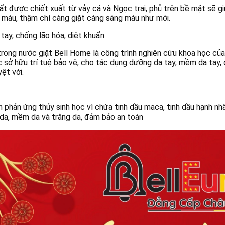
t được chiết xuất từ vảy cá và Ngọc trai, phủ trên bề mặt sẽ g
ai màu, thậm chí càng giặt càng sáng màu như mới.
ay, chống lão hóa, diệt khuẩn
ong nước giặt Bell Home là công trình nghiên cứu khoa học của
 sở hữu trí tuệ bảo vệ, cho tác dụng dưỡng da tay, mềm da tay,
ệt vời.
n phản ứng thủy sinh học vì chứa tinh dầu maca, tinh dầu hạnh nhâ
g da, mềm da và trắng da, đảm bảo an toàn