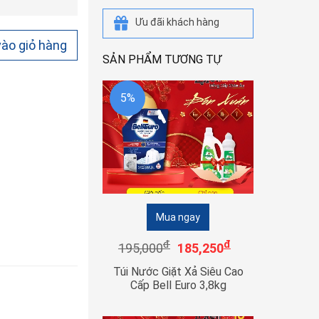
Ưu đãi khách hàng
ào giỏ hàng
SẢN PHẨM TƯƠNG TỰ
5%
Mua ngay
đ
đ
195,000
185,250
Túi Nước Giặt Xả Siêu Cao
Cấp Bell Euro 3,8kg