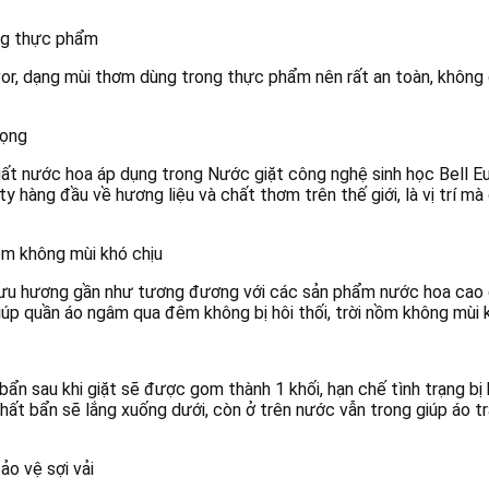
ng thực phẩm
r, dạng mùi thơm dùng trong thực phẩm nên rất an toàn, không 
rọng
uất nước hoa áp dụng trong Nước giặt công nghệ sinh học Bell E
y hàng đầu về hương liệu và chất thơm trên thế giới, là vị trí mà
ồm không mùi khó chịu
lưu hương gần như tương đương với các sản phẩm nước hoa cao
iúp quần áo ngâm qua đêm không bị hôi thối, trời nồm không mùi k
n sau khi giặt sẽ được gom thành 1 khối, hạn chế tình trạng bị
chất bẩn sẽ lắng xuống dưới, còn ở trên nước vẫn trong giúp áo tr
ảo vệ sợi vải