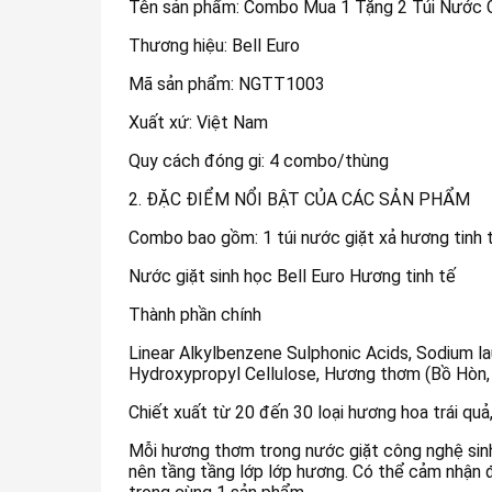
Tên sản phẩm: Combo Mua 1 Tặng 2 Túi Nước Gi
Thương hiệu: Bell Euro
Mã sản phẩm: NGTT1003
Xuất xứ: Việt Nam
Quy cách đóng gi: 4 combo/thùng
2. ĐẶC ĐIỂM NỔI BẬT CỦA CÁC SẢN PHẨM
Combo bao gồm: 1 túi nước giặt xả hương tinh 
Nước giặt sinh học Bell Euro Hương tinh tế
Thành phần chính
Linear Alkylbenzene Sulphonic Acids, Sodium la
Hydroxypropyl Cellulose, Hương thơm (Bồ Hòn,
Chiết xuất từ 20 đến 30 loại hương hoa trái quả
Mỗi hương thơm trong nước giặt công nghệ sinh 
nên tầng tầng lớp lớp hương. Có thể cảm nhận đ