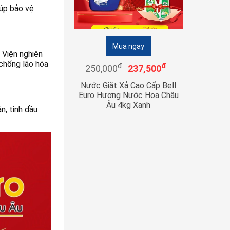
iúp bảo vệ
Mua ngay
 Viện nghiên
 chống lão hóa
đ
đ
250,000
237,500
Nước Giặt Xả Cao Cấp Bell
Euro Hương Nước Hoa Châu
Âu 4kg Xanh
n, tinh dầu