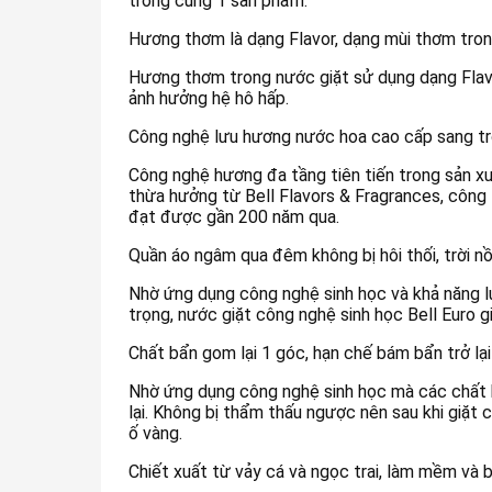
trong cùng 1 sản phẩm.
Hương thơm là dạng Flavor, dạng mùi thơm tro
Hương thơm trong nước giặt sử dụng dạng Flavo
ảnh hưởng hệ hô hấp.
Công nghệ lưu hương nước hoa cao cấp sang t
Công nghệ hương đa tầng tiên tiến trong sản x
thừa hưởng từ Bell Flavors & Fragrances, công t
đạt được gần 200 năm qua.
Quần áo ngâm qua đêm không bị hôi thối, trời n
Nhờ ứng dụng công nghệ sinh học và khả năng 
trọng, nước giặt công nghệ sinh học Bell Euro g
Chất bẩn gom lại 1 góc, hạn chế bám bẩn trở lại
Nhờ ứng dụng công nghệ sinh học mà các chất bẩ
lại. Không bị thẩm thấu ngược nên sau khi giặt 
ố vàng.
Chiết xuất từ vảy cá và ngọc trai, làm mềm và b