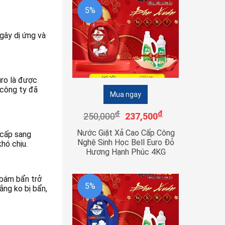
5%
gây dị ứng và
uro là được
 công ty đã
Mua ngay
đ
đ
250,000
237,500
Nước Giặt Xả Cao Cấp Công
 cấp sang
Nghệ Sinh Học Bell Euro Đỏ
hó chịu.
Hương Hạnh Phúc 4KG
 bám bẩn trở
5%
ắng ko bị bẩn,