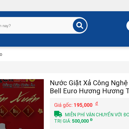
Áo
Nước Giặt Xả Công Nghệ
Bell Euro Hương Hương T
đ
Giá gốc:
195,000
MIỄN PHÍ VẬN CHUYỂN VỚI Đ
Đ
TRỊ GIÁ:
500,000