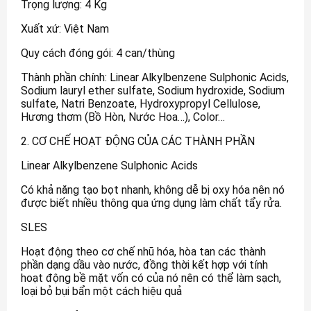
Trọng lượng: 4 Kg
Xuất xứ: Việt Nam
Quy cách đóng gói: 4 can/thùng
Thành phần chính: Linear Alkylbenzene Sulphonic Acids,
Sodium lauryl ether sulfate, Sodium hydroxide, Sodium
sulfate, Natri Benzoate, Hydroxypropyl Cellulose,
Hương thơm (Bồ Hòn, Nước Hoa…), Color…
2. CƠ CHẾ HOẠT ĐỘNG CỦA CÁC THÀNH PHẦN
Linear Alkylbenzene Sulphonic Acids
Có khả năng tạo bọt nhanh, không dễ bị oxy hóa nên nó
được biết nhiều thông qua ứng dụng làm chất tẩy rửa.
SLES
Hoạt động theo cơ chế nhũ hóa, hòa tan các thành
phần dạng dầu vào nước, đồng thời kết hợp với tính
hoạt động bề mặt vốn có của nó nên có thể làm sạch,
loại bỏ bụi bẩn một cách hiệu quả