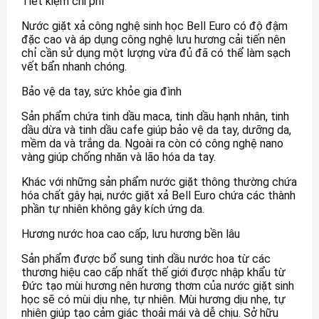
Tiết kiệm chi phí
Nước giặt xả công nghệ sinh học Bell Euro có độ đậm
đặc cao và áp dụng công nghệ lưu hương cải tiến nên
chỉ cần sử dụng một lượng vừa đủ đã có thể làm sạch
vết bẩn nhanh chóng.
Bảo vệ da tay, sức khỏe gia đình
Sản phẩm chứa tinh dầu maca, tinh dầu hạnh nhân, tinh
dầu dừa và tinh dầu cafe giúp bảo vệ da tay, dưỡng da,
mềm da và trắng da. Ngoài ra còn có công nghệ nano
vàng giúp chống nhăn và lão hóa da tay.
Khác với những sản phẩm nước giặt thông thường chứa
hóa chất gây hại, nước giặt xả Bell Euro chứa các thành
phần tự nhiên không gây kích ứng da.
Hương nước hoa cao cấp, lưu hương bền lâu
Sản phẩm được bổ sung tinh dầu nước hoa từ các
thương hiệu cao cấp nhất thế giới được nhập khẩu từ
Đức tạo mùi hương nên hương thơm của nước giặt sinh
học sẽ có mùi dịu nhẹ, tự nhiên. Mùi hương dịu nhẹ, tự
nhiên giúp tạo cảm giác thoải mái và dễ chịu. Sở hữu