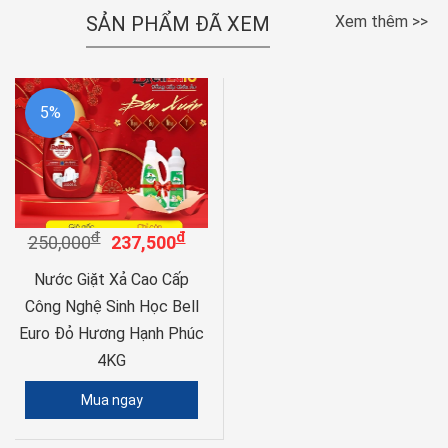
SẢN PHẨM ĐÃ XEM
Xem thêm >>
5%
đ
đ
250,000
237,500
Nước Giặt Xả Cao Cấp
Công Nghệ Sinh Học Bell
Euro Đỏ Hương Hạnh Phúc
4KG
Mua ngay