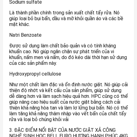
Sodium sulfate
Là thành phần chính trong sản xuất chất tẩy rửa. Nó
giúp loại bỏ bụi bẩn, dầu và mỡ khỏi quần áo và các bề
mặt khác.
Natri Benzoate
Được sử dụng làm chất bảo quản và có tính kháng
khuẩn cao. Nó giúp ngăn chặn sự phát triển của vi
khuẩn, nấm men và nấm, do đó kéo dài thời hạn sử dụng
của các sản phẩm này.
Hydroxypropyl cellulose
Như một chất làm đặc và ổn định nước giặt. Nó giúp cải
thiện độ nhớt và kết cấu của sản phẩm, giúp sử dụng
dễ dàng hơn và làm sạch hiệu quả hơn. HPC cũng có thể
giúp nâng cao hiệu suất của nước giặt bằng cách cải
thiện khả năng hòa tan và làm lơ lửng bụi bẩn. Nó có thể
làm tăng khả năng thâm nhập vào vết bẩn của chất tẩy
rửa và loại bỏ chúng khỏi vải
3. ĐẶC ĐIỂM NỔI BẬT CỦA NƯỚC GIẶT XẢ CÔNG
NGHỆ SINH HỌC BELL EURO HƯƠNG HẠNH PHÚC 4KG