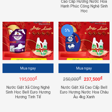
Cao Cấp Hương Nước Hoa
Hạnh Phúc Công Nghệ Sinh
Học
5%
Mua ngay
Mua ngay
đ
đ
đ
195,000
250,000
237,500
Nước Giặt Xả Công Nghệ
Nước Giặt Xả Cao Cấp Bell
Sinh Học Bell Euro Hương
Euro Hương Nước Hoa Châu
Hương Tinh Tế
Âu 4kg Xanh