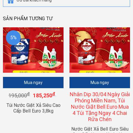
Ưu đãi khách hàng
SẢN PHẨM TƯƠNG TỰ
5%
Mua ngay
Mua ngay
đ
đ
Nhân Dip 30/04 Ngày Giải
195,000
185,250
Phóng Miền Nam, Túi
Túi Nước Giặt Xả Siêu Cao
Nước Giặt Bell Euro Mua
Cấp Bell Euro 3,8kg
4 Túi Tặng Ngay 4 Chai
Rửa Chén
Nước Giặt Xả Bell Euro Siêu