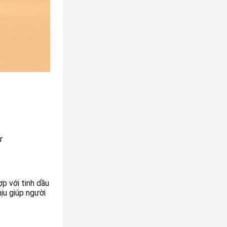
ư
p với tinh dầu
ịu giúp người