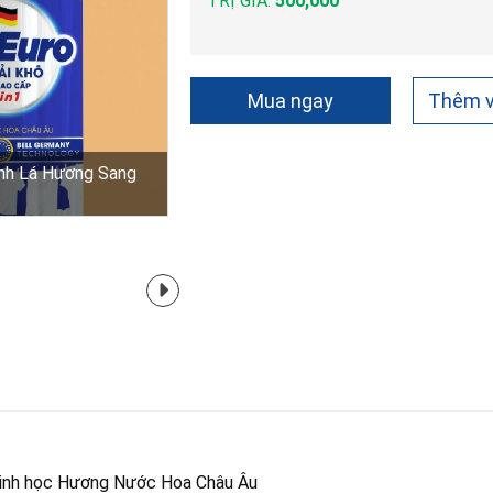
TRỊ GIÁ:
500,000
Mua ngay
Thêm v
anh Lá Hương Sang
 sinh học Hương Nước Hoa Châu Âu