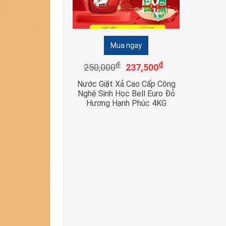
Mua ngay
đ
đ
250,000
237,500
Nước Giặt Xả Cao Cấp Công
Nghệ Sinh Học Bell Euro Đỏ
Hương Hạnh Phúc 4KG