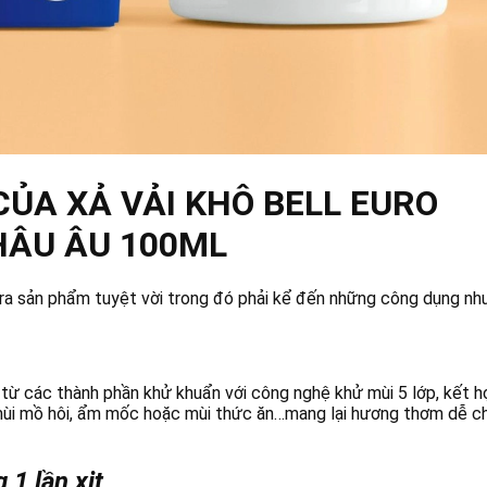
 CỦA XẢ VẢI KHÔ BELL EURO
ÂU ÂU 100ML
 ra sản phẩm tuyệt vời trong đó phải kể đến những công dụng nh
 từ các thành phần khử khuẩn với công nghệ khử mùi 5 lớp, kết hợ
mùi mồ hôi, ẩm mốc hoặc mùi thức ăn…mang lại hương thơm dễ ch
 1 lần xịt