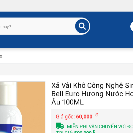
Áo
Xả Vải Khô Công Nghệ Si
Bell Euro Hương Nước H
Âu 100ML
đ
Giá gốc:
60,000
MIỄN PHÍ VẬN CHUYỂN VỚI Đ
Đ