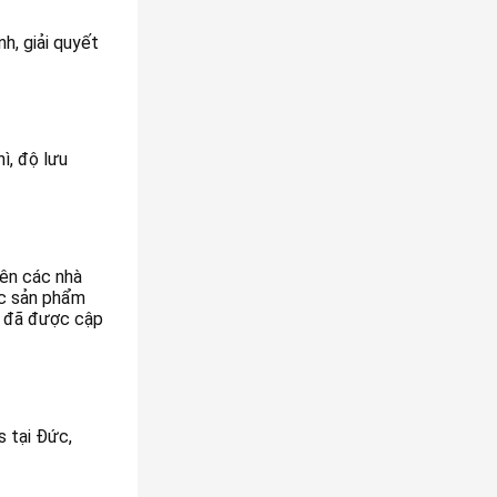
nh, giải quyết
ì, độ lưu
nên các nhà
ác sản phẩm
ro đã được cập
s tại Đức,