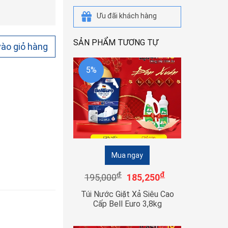
Ưu đãi khách hàng
SẢN PHẨM TƯƠNG TỰ
ào giỏ hàng
5%
Mua ngay
đ
đ
195,000
185,250
Túi Nước Giặt Xả Siêu Cao
Cấp Bell Euro 3,8kg