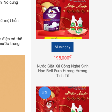
m. Nó cũng
từ một hỗn
h điện có thể
 nước trong
Mua ngay
đ
195,000
Nước Giặt Xả Công Nghệ Sinh
Học Bell Euro Hương Hương
Tinh Tế
5%