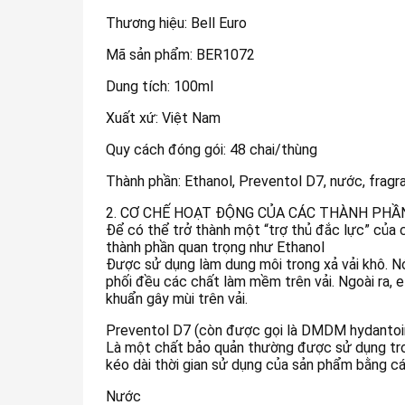
Thương hiệu: Bell Euro
Mã sản phẩm: BER1072
Dung tích: 100ml
Xuất xứ: Việt Nam
Quy cách đóng gói: 48 chai/thùng
Thành phần: Ethanol, Preventol D7, nước, fragr
2. CƠ CHẾ HOẠT ĐỘNG CỦA CÁC THÀNH PHẦ
Để có thể trở thành một “trợ thủ đắc lực” của c
thành phần quan trọng như Ethanol
Được sử dụng làm dung môi trong xả vải khô. N
phối đều các chất làm mềm trên vải. Ngoài ra, e
khuẩn gây mùi trên vải.
Preventol D7 (còn được gọi là DMDM hydantoi
Là một chất bảo quản thường được sử dụng tro
kéo dài thời gian sử dụng của sản phẩm bằng cá
Nước