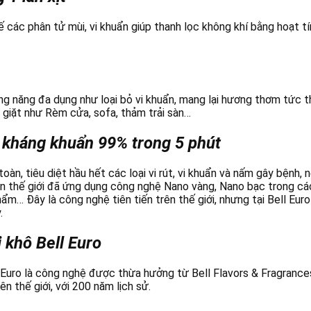
hế các phân tử mùi, vi khuẩn giúp thanh lọc không khí bằng hoạt tí
ông năng đa dụng như loại bỏ vi khuẩn, mang lại hương thơm tức th
giặt như Rèm cửa, sofa, thảm trải sàn…
, kháng khuẩn 99% trong 5 phút
àn, tiêu diệt hầu hết các loại vi rút, vi khuẩn và nấm gây bệnh, 
rên thế giới đã ứng dụng công nghệ Nano vàng, Nano bạc trong c
phẩm… Đây là công nghệ tiên tiến trên thế giới, nhưng tại Bell Eu
.
 khô Bell Euro
 Euro là công nghệ được thừa hưởng từ Bell Flavors & Fragrance
n thế giới, với 200 năm lịch sử.