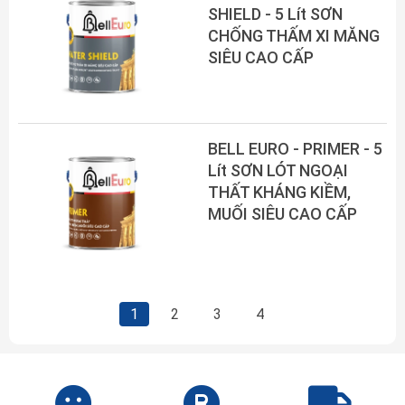
SHIELD - 5 Lít SƠN
CHỐNG THẤM XI MĂNG
SIÊU CAO CẤP
BELL EURO - PRIMER - 5
Lít SƠN LÓT NGOẠI
THẤT KHÁNG KIỀM,
MUỐI SIÊU CAO CẤP
1
2
3
4